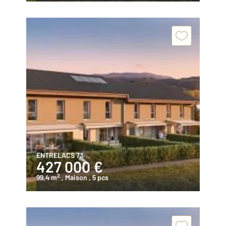
ENTRELACS 73
427 000 €
2
99,4 m
, Maison
, 5 pcs