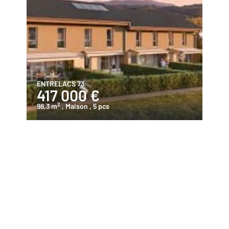
ENTRELACS 73
417 000 €
2
98,3 m
, Maison
, 5 pcs