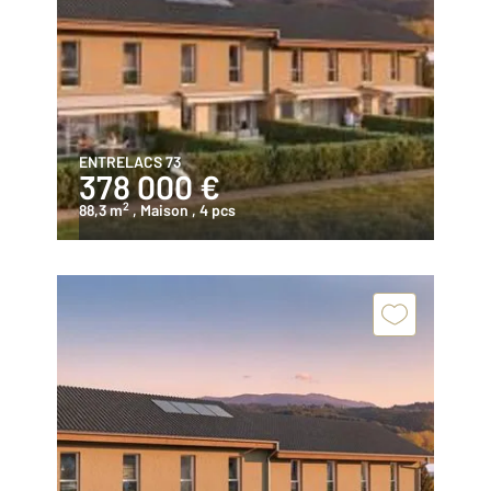
ENTRELACS 73
378 000 €
2
88,3 m
, Maison
, 4 pcs