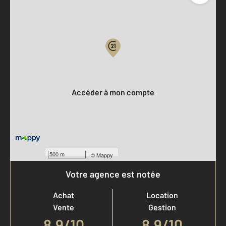
Parlons de vous, parlons biens
Votre compte :
Accéder à mon compte
500 m
©
Mappy
Votre agence est notée
Achat
Location
Vente
Gestion
8,9
/
10
8,9/10