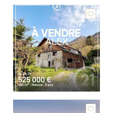
ALEX 74
525 000 €
2
350 m
, Maison
, 5 pcs