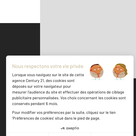
Parlons de vous, parlons biens
500 m
©
Mappy
Votre agence est notée
Achat
Location
Vente
Gestion
8,9
/
10
8,9/10