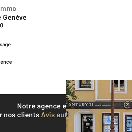
 Immo
e Genève
00
ssage
agence
Notre agence est notée
8,9/10
r nos clients
Avis authentifiés par Qualite