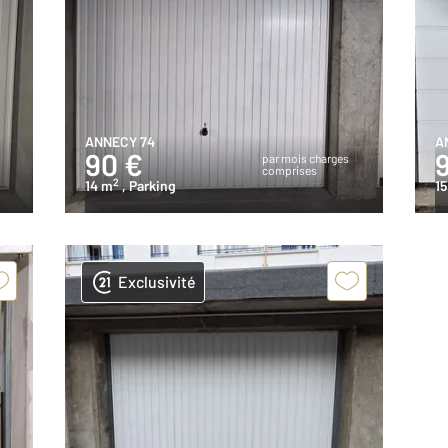
ANNECY 74
A
90 €
s
par mois charges
comprises
2
14 m
, Parking
1
Exclusivité