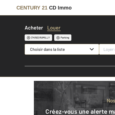
CENTURY 21
CD Immo
Acheter
Louer
(74150) RUMILLY
Parking
Choisir dans la liste
No
Créez-vous une alerte mail pour être averti quand une annonce est en ligne et consultez la