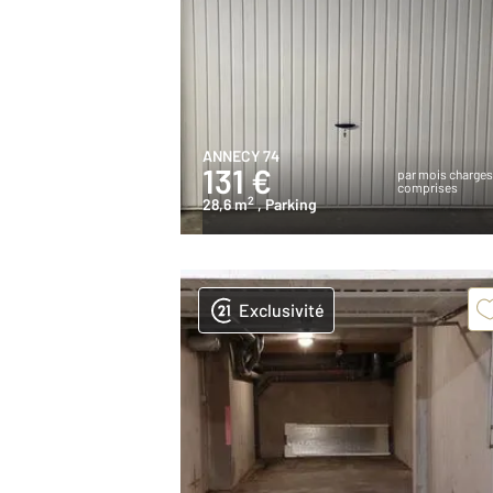
ANNECY 74
131 €
par mois charge
comprises
2
28,6 m
, Parking
Exclusivité