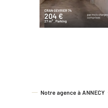
CRAN GEVRIER 74
204 €
par mois charge
comprises
2
27 m
, Parking
Notre agence à ANNECY