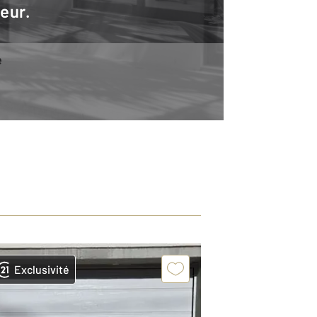
teur.
e
Exclusivité