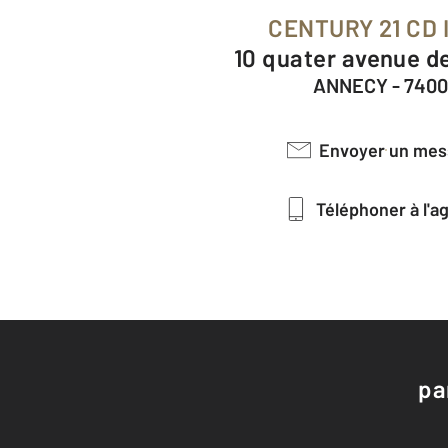
CENTURY 21 CD
10 quater avenue d
ANNECY - 740
Envoyer un me
Téléphoner à l'
pa