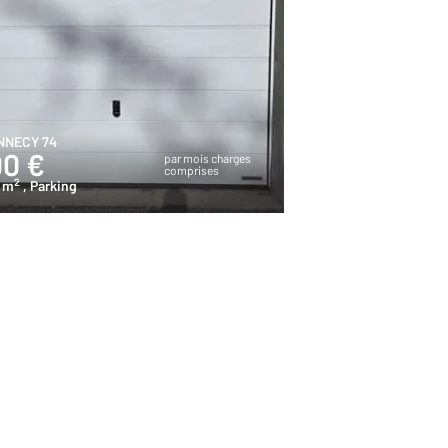
NNECY 74
90 €
par mois charges
comprises
2
5 m
, Parking