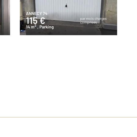
ANNECY 74
115 €
s
par mois charges
comprises
2
14 m
, Parking