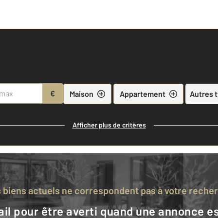
€
Maison
Appartement
Autres 
Afficher plus de critères
s biens actuels ne correspondent pas à votre reche