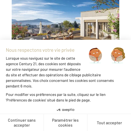
ANNECY 74
2
175,05 m
, 6 pièces
Ref : 6534
Appartement T6 à vendre
1 200 000 €
Appartement T6 neuf avec vaste terrasse de
175,7 m² et garage inclus, situé au dernier
étage d'une résidence contemporaine avec
ascenseur, dans le secteur du Fier à l'ouest
d'Annecy, à proximité immédiate des
commodités et des ...
Voir le détail du bien
Créer une alerte