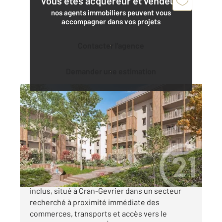
Vous êtes acquéreur et vendeur,
nos agents immobiliers peuvent vous
accompagner dans vos projets
Contacter l'agence
Demander une estimation
ANNECY 74
2
82,85 m
, 4 pièces
Ref : 5611
Appartement T4 à vendre
533 000 €
Appartement T4 neuf avec balcon et garage
inclus, situé à Cran-Gevrier dans un secteur
recherché à proximité immédiate des
commerces, transports et accès vers le