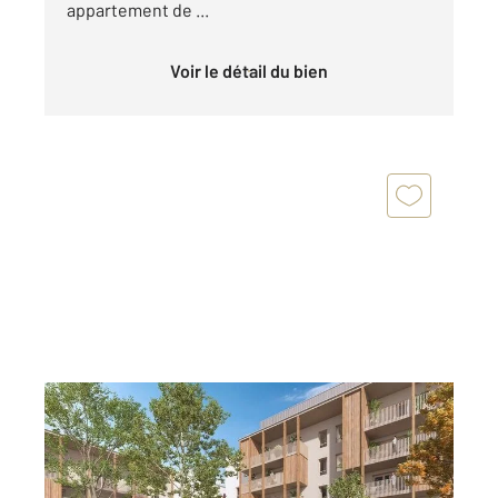
appartement de ...
Voir le détail du bien
ANNECY 74
2
84,59 m
, 4 pièces
Ref : 5616
Appartement T4 à vendre