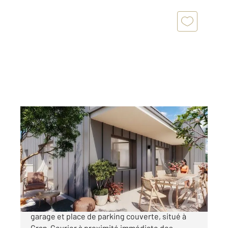
ANNECY 74
2
107,40 m
, 5 pièces
Ref : 5621
Appartement T5 à vendre
769 000 €
Appartement T5 neuf avec deux balcons,
garage et place de parking couverte, situé à
Cran-Gevrier à proximité immédiate des