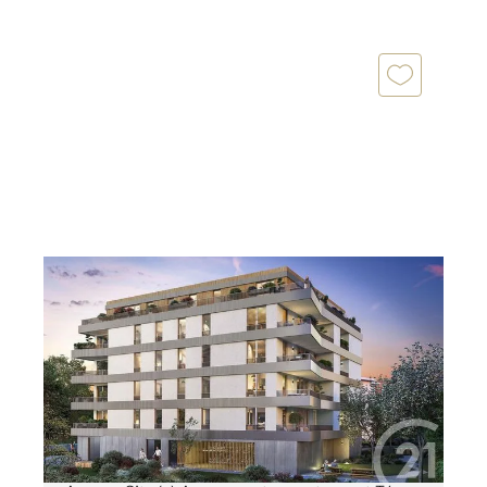
ANNECY 74
2
91,20 m
, 4 pièces
Ref : 6563
Appartement T4 à vendre
641 000 €
Appartement T4 neuf avec balcon et garage à