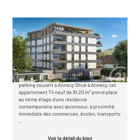
ANNECY 74
2
80,60 m
, 4 pièces
Ref : 6561
Appartement T4 à vendre
666 000 €
Appartement T4 neuf avec balcon, cave et
parking couvert à Annecy Situé à Annecy, cet
appartement T4 neuf de 91,20 m² prend place
au 4ème étage d'une résidence
contemporaine avec ascenseur, à proximité
immédiate des commerces, écoles, transports
...
Voir le détail du bien