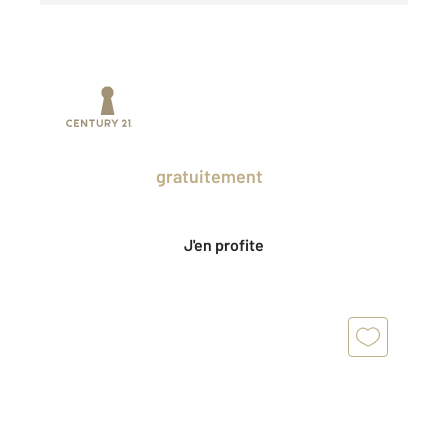
Prenez un temps d'avance sur le marché
en profitant
gratuitement
des Ventes
Privées CENTURY 21.
J'en profite