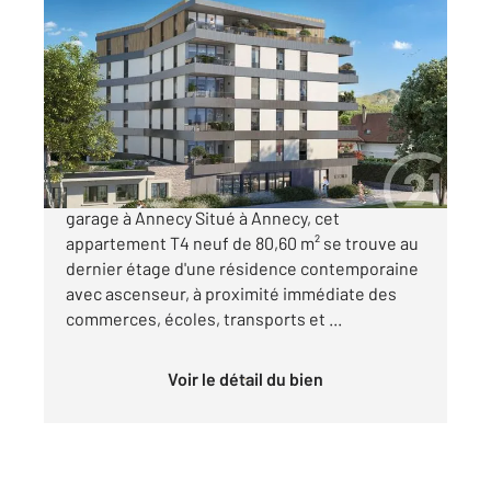
ANNECY 74
2
80,60 m
, 4 pièces
Ref : 6562
Appartement T4 à vendre
692 000 €
Appartement T4 neuf avec grande terrasse et
garage à Annecy Situé à Annecy, cet
appartement T4 neuf de 80,60 m² se trouve au
dernier étage d'une résidence contemporaine
avec ascenseur, à proximité immédiate des
commerces, écoles, transports et ...
Voir le détail du bien