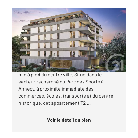
ANNECY 74
2
45,90 m
, 2 pièces
Ref : 6556
Appartement T2 à vendre
331 000 €
Appartement T2 neuf avec balcon et cave à 10
min à pied du centre ville. Situé dans le
secteur recherché du Parc des Sports à
Annecy, à proximité immédiate des
commerces, écoles, transports et du centre
historique, cet appartement T2 ...
Voir le détail du bien