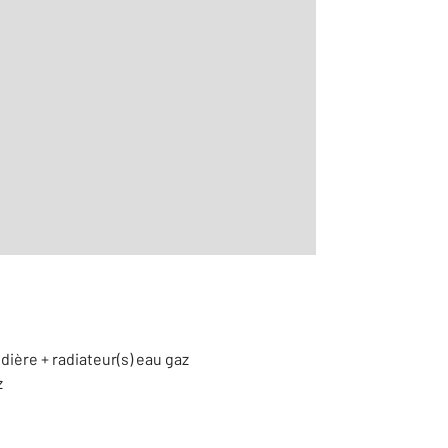
2
ontemporain
dière + radiateur(s) eau gaz
z