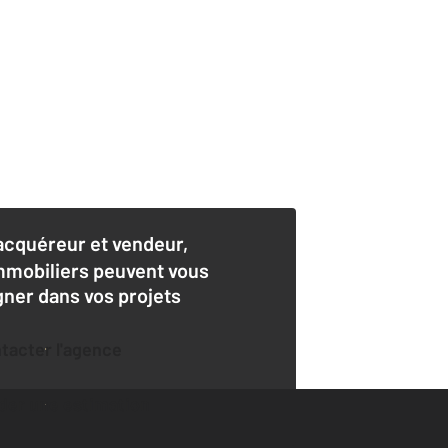
acquéreur et vendeur,
mmobiliers peuvent vous
er dans vos projets
ntacter l'agence
der une estimation