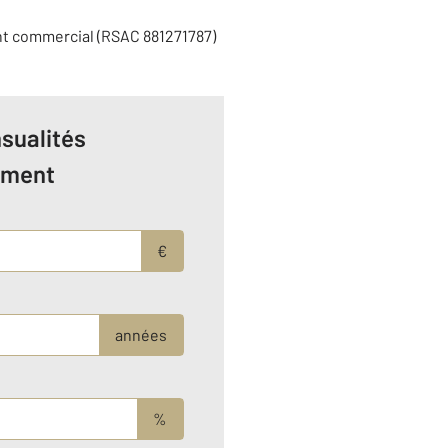
nt commercial (RSAC 881271787)
sualités
ement
€
années
%