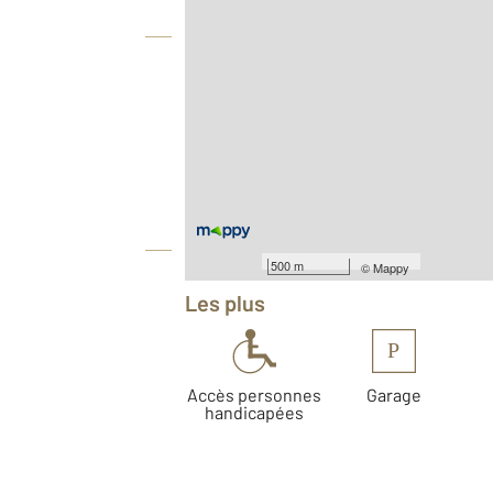
Vue globale
2
Surface totale : 59,8 m
Type d'appartement : T3
Nombre de pièces : 3
[Voir le détail]
Année construction : 2026
Équipements
500 m
©
Mappy
Les plus
P
Accès personnes
Garage
handicapées