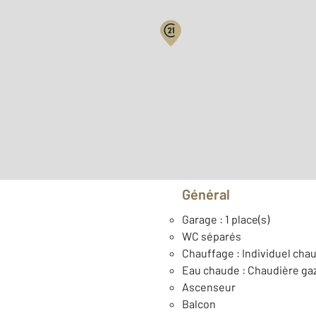
Surface habitable : 59,8 m
ème
Étage : 5
Type de construction : C
Général
Garage : 1 place(s)
WC séparés
Chauffage : Individuel chau
Eau chaude : Chaudière ga
Ascenseur
Balcon