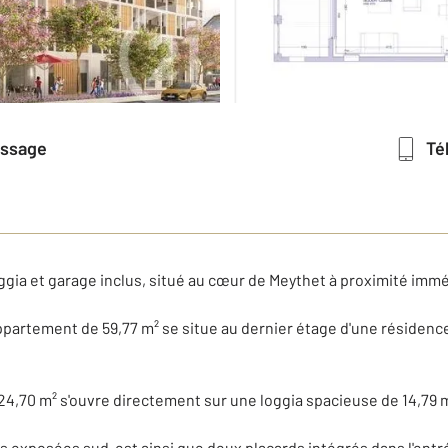
essage
T
ggia et garage inclus, situé au cœur de Meythet à proximité im
ppartement de 59,77 m² se situe au dernier étage d'une résiden
24,70 m² s'ouvre directement sur une loggia spacieuse de 14,79 m
exposées sud-est ainsi que deux placards intégrés dans l'entr