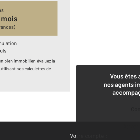
és
 mois
rances)
mulation
uls
n bien immobilier, évaluez la
utilisant nos calculettes de
Vous êtes 
nos agents i
accompagn
Co
Deman
Votre compte :