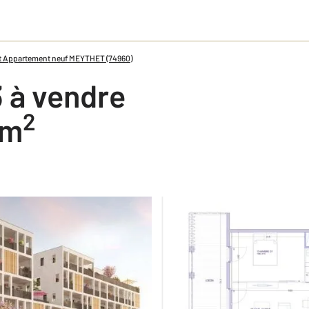
t Appartement neuf MEYTHET (74960)
 à vendre
2
 m