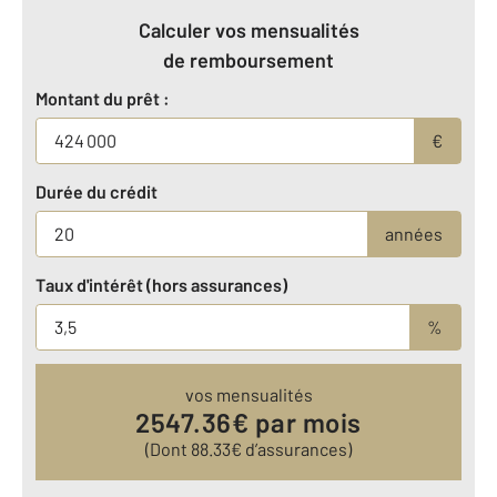
Calculer vos mensualités
de remboursement
Montant du prêt :
€
Durée du crédit
années
Taux d'intérêt (hors assurances)
%
vos mensualités
2547.36
€ par mois
(Dont
88.33
€ d’assurances)