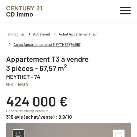
CENTURY 21
CD Immo
Immobilier
Achat neuf
Achat Appartement neuf
Achat Appartement neuf MEYTHET (74960)
Appartement T3 à vendre
2
3 pièces - 67,57 m
MEYTHET - 74
Ref : 5934
424 000 €
Honoraires charge vendeur
316 avis (achat/vente) : 8,9/10