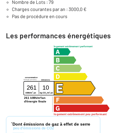
Nombre de Lots : 79
Charges courantes par an : 3000,0 €
Pas de procédure en cours
Les performances énergétiques
logement extrêmement performant
consommation
(énergie primaire)
émissions
261
10
2
2
kg CO
/m
.an
kWh/m
.an
2
261 kWh/m²/an
d'énergie finale
logement extrêmement peu performant
Dont émissions de gaz à effet de serre
*
peu d'émissions de CO2