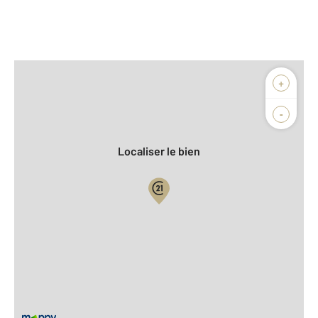
Afficher sur la carte :
+
Agence
Biens vendus
-
Localiser le bien
Vue globale
2
Surface totale : 91,6 m
2
Surface habitable : 91,6 m
Type d'appartement : T4
er
Étage : 1
Nombre de pièces : 4
[Voir le détail]