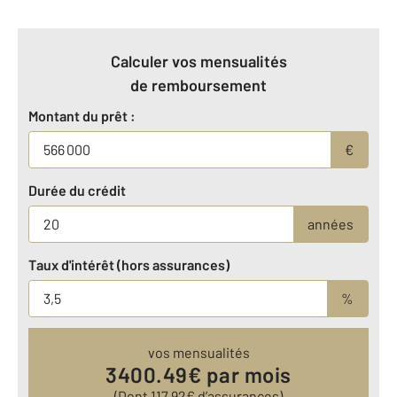
Calculer vos mensualités
de remboursement
Montant du prêt :
€
Durée du crédit
années
Taux d'intérêt (hors assurances)
%
vos mensualités
3400.49
€ par mois
(Dont
117.92
€ d’assurances)