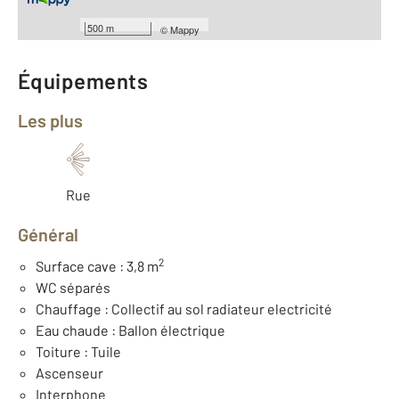
Type de construction : Ancien
Année construction : 1981
500 m
©
Mappy
Équipements
Les plus
Rue
Général
2
Surface cave : 3,8 m
WC séparés
Chauffage : Collectif au sol radiateur electricité
Eau chaude : Ballon électrique
Toiture : Tuile
Ascenseur
Interphone