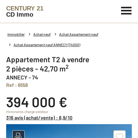
CENTURY 21
CD Immo
Immobilier
Achat neuf
Achat Appartement neuf
Achat Appartement neuf ANNECY (74000)
Appartement T2 à vendre
2
2 pièces - 42,70 m
ANNECY - 74
Ref : 6558
394 000 €
Honoraires charge vendeur
316 avis (achat/vente) : 8,9/10