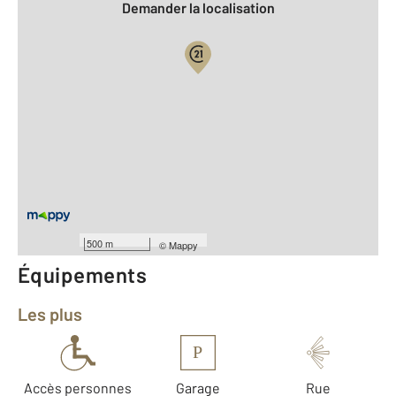
Demander la localisation
Vue globale
2
Surface totale : 49 m
2
Surface habitable : 42,7 m
Type d'appartement : T2
ème
Étage : 5
Nombre de pièces : 2
[Voir le détail]
Type de construction : Contemporain
500 m
©
Mappy
Équipements
Les plus
P
Accès personnes
Garage
Rue