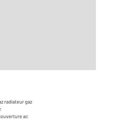
2
m
ontemporain
az radiateur gaz
z
 couverture ac