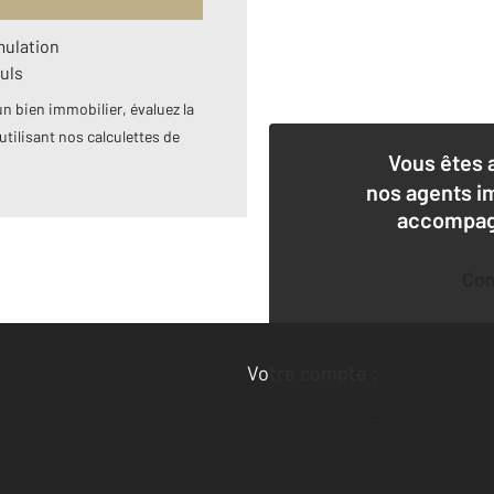
mulation
uls
n bien immobilier, évaluez la
utilisant nos calculettes de
Vous êtes 
nos agents i
accompagn
Co
Deman
Votre compte :
Accéder à mon compte