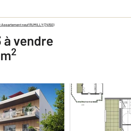
 Appartement neuf RUMILLY (74150)
 à vendre
2
5 m