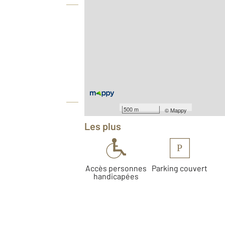
Vue globale
2
Surface totale : 128,3 m
Type d'appartement : T3
Nombre de pièces : 3
[Voir le détail]
Année construction : 2027
Équipements
500 m
©
Mappy
Les plus
P
Accès personnes
Parking couvert
handicapées