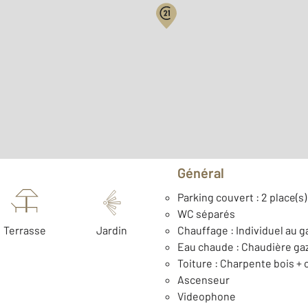
Surface habitable : 62,4 
Étage : Rez-de-chaussée
Type de construction : C
Général
Parking couvert : 2 place(s)
WC séparés
Terrasse
Jardin
Chauffage : Individuel au g
Eau chaude : Chaudière ga
Toiture : Charpente bois +
Ascenseur
Videophone