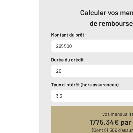
Calculer vos men
de rembours
Montant du prêt :
Durée du crédit
Taux d'intérêt (hors assurances)
vos mensualit
1775.34
€ par
(Dont
61.56
€ d’assu