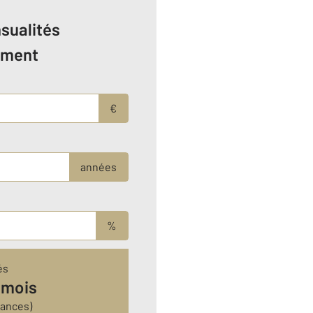
sualités
ement
€
années
%
és
 mois
rances)