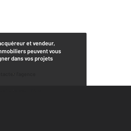
acquéreur et vendeur,
mmobiliers peuvent vous
er dans vos projets
ntacter l'agence
der une estimation