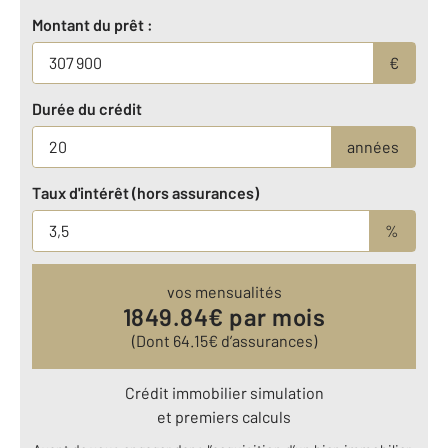
Montant du prêt :
€
Durée du crédit
années
Taux d'intérêt (hors assurances)
%
vos mensualités
1849.84
€ par mois
(Dont
64.15
€ d’assurances)
Crédit immobilier simulation
et premiers calculs