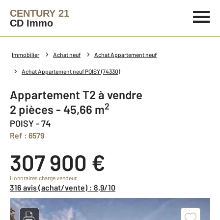
CENTURY 21
CD Immo
Immobilier
Achat neuf
Achat Appartement neuf
Achat Appartement neuf POISY (74330)
Appartement T2 à vendre
2
2 pièces - 45,66 m
POISY - 74
Ref : 6579
307 900 €
Honoraires charge vendeur
316 avis (achat/vente) : 8,9/10